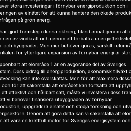
äver stora investeringar i förnybar energiproduktion och i
ringen av elnätet för att kunna hantera den ökade produk
rfrågan på grön energi.
har gjort framsteg i denna riktning, bland annat genom att 
onen av vindkraft och genom att förbättra energieffektivitet
er och byggnader. Men mer behöver göras, särskilt i elområ
ntialen för ytterligare expansion av förnybar energi är stor
ppenbart att elområde 1 är en avgörande del av Sveriges
stem. Dess bidrag till energiproduktion, ekonomisk tillväxt 
utveckling kan inte överskattas. Men för att maximera dess
, och för att säkerställa att området kan fortsätta att uppfyl
 ett effektivt och hållbart sätt, måste vi investera i dess fra
att vi behöver finansiera utbyggnaden av förnybar
oduktion, uppgradera elnätet och stödja forskning och utv
rgisektorn. Genom att göra detta kan vi säkerställa att elo
er att vara en kraftfull motor för Sveriges energisystem och
.