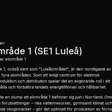
en
område
1
(
SE1
Luleå
)
ser elområde
1
 1, också känt som "Luleåområdet", är den nordligaste av
 fyra elområden. Som ett livligt centrum för elektrisk
oduktion och distribution spelar det en avgörande roll i att
ålla och förbättra landets energitillförsel och hållbarhet.
nte en slump att elområde 1 befinner sig just i Norrland. Om
a förutsättningar – rika vattenresurser, gynnsamt klimat oc
de skogsmarker – gör det optimalt för produktion av förn