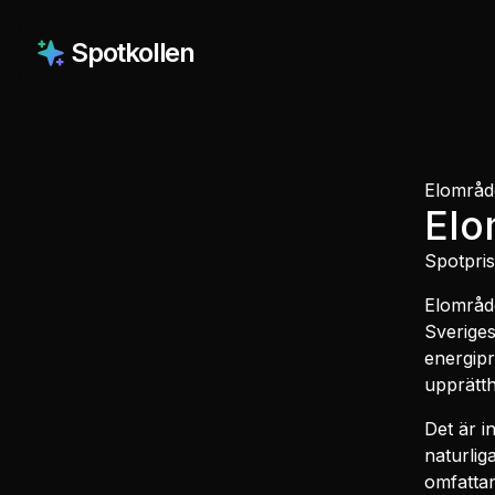
Spotkollen
Elområd
El
Spotpri
Elområde
Sveriges
energipr
upprätth
Det är i
naturlig
omfattan