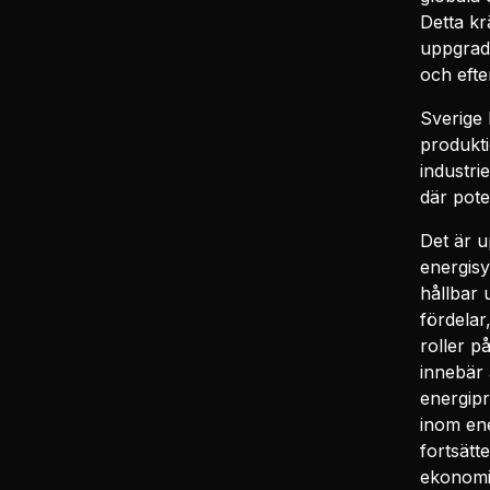
Detta kr
uppgrade
och efte
Sverige 
produkti
industri
där pote
Det är u
energisy
hållbar 
fördelar
roller på
innebär 
energipr
inom ene
fortsätt
ekonomi