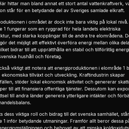
Här hittar man bland annat ett stort antal vattenkraftverk, v
on står för en betydande del av Sveriges samlade elkraft.
oduktionen i området är dock inte bara viktig på lokal nivå.
 1 fungerar som en ryggrad för hela landets elektriska
uktur, med starka kopplingar till de andra tre elområdena. D
gör det möjligt att effektivt överföra energi mellan olika del
ilket bidrar till att upprätthålla en stabil och tillförlitlig energi
 svenska hushåll och företag.
ckså viktigt att notera att energiproduktionen i elområde 1 bid
 ekonomiska tillväxt och utveckling. Kraftindustrin skapar
llfällen, stöder lokal ekonomisk aktivitet och genererar skatt
per till att finansiera offentliga tjänster. Dessutom kan expo
tsel till andra länder generera ytterligare intäkter och förbä
handelsbalans.
s dess viktiga roll och bidrag till det svenska samhället, stå
 1 inför betydande utmaningar. Framför allt beror dessa p
energiomställningen och behovet av att minska koldioxidut