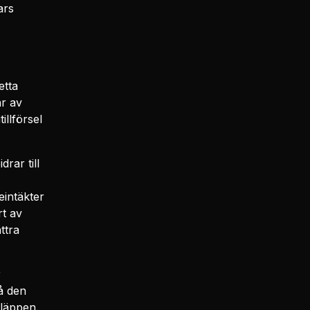
ars
etta
ar av
tillförsel
rar till
eintäkter
rt av
ttra
r
å den
släppen.