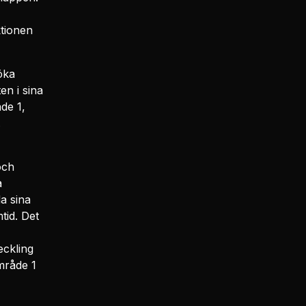
tionen
öka
en i sina
de 1,
.
och
a
la sina
mtid. Det
eckling
mråde 1